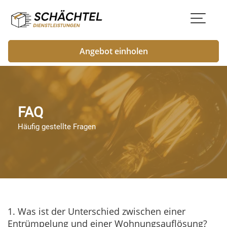
Skip
to
content
Angebot einholen
FAQ
FAQ
Häufig gestellte Fragen
1. Was ist der Unterschied zwischen einer
Entrümpelung und einer Wohnungsauflösung?