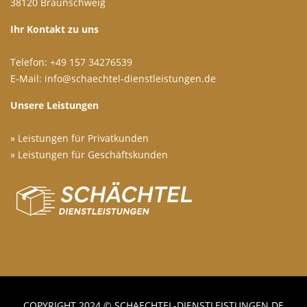
38120 Braunschweig
Ihr Kontakt zu uns
Telefon: +49 157 34276539
E-Mail: info@schaechtel-dienstleistungen.de
Unsere Leistungen
»
L
e
i
s
t
u
n
g
e
n
für Privatkunden
» Leistungen für Geschäftskunden
COPYRIGHT 2024 © SCHAECHTEL-DIENSTLEISTUNGEN.DE